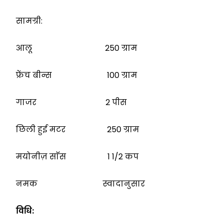
सामग्री:
आलू 250 ग्राम
फ्रेंच बीन्स 100 ग्राम
गाजर 2 पीस
छिली हुई मटर 250 ग्राम
मयोनीज़ साॅस 1 1/2 कप
नमक स्वादानुसार
विधि: