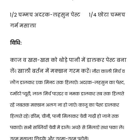
1/2 चम्मच अदरक-लहसुन पेस्ट 1/4 छोटा चम्मच
गर्म मसाला
विधि:
काज व खस-खस को थोड़े पानी में डालकर पेस्ट बना
लें। खाली बर्तन में मक्खन गरम करें।
ज़ीरा काली मिर्च व
लौंग डालकर एक मिनट तक हिलाऐं। अदरक-लहसुन का पेस्ट,
टमाॅटो प्यूरी,
लाल मिर्च पाउडर व नमक डालकर तब तक हिलाते
रहें जबतक मक्खन अलग ना हो जाऐ। काजू का
पेस्ट डालकर
हिलाते रहें। क्रीम, चीनी, पानी मिलाकर ग्रेवी गाढ़ी हो जाने तक
पकाऐं। सभी
सब्जियाँ ग्रेवी में डालें। अच्छे से मिलाऐं तथा पका लें।
गरम मसाला छिड़कें और गरमा-गरम
परोसें।