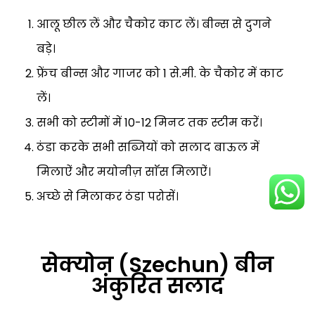
आलू छील लें और चैकोर काट लें। बीन्स से दुगने
बड़े।
फ्रेंच बीन्स और गाजर को 1 से.मी. के चैकोर में काट
लें।
सभी को स्टीमों में 10-12 मिनट तक स्टीम करें।
ठंडा करके सभी सब्जियों को सलाद बाऊल में
मिलाऐं और मयोनीज़ साॅस मिलाऐं।
अच्छे से मिलाकर ठंडा परोसें।
सेक्योन (Szechun) बीन
अंकुरित सलाद