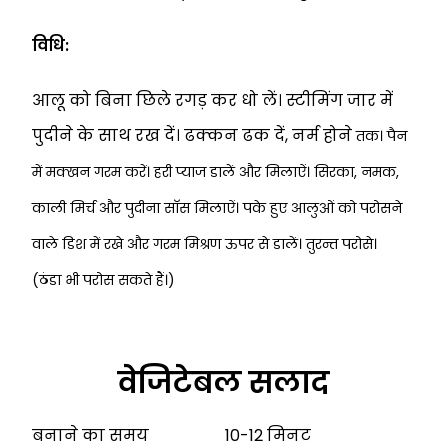
विधि:
आलू को बिना छिले रगड़ कर धो लें। स्टीमिंग जार में
पुदीने के साथ रख दें। ढक्कन ढक दें, नर्म होने
तक।
पैन
में मक्खन गरम करें। हरी प्याज डालें और मिलाऐं। सिरका, नमक,
काली मिर्च और पुदीना
साॅस मिलाऐं।
पके हुए आलुओं को परोसने
वाले डिश में रखे और गरम मिश्रण ऊपर से डालें। तुरन्त परोसे।
(ठंडा
भी परोस सकते हैं।)
वेजिटेबल सलाद
बनाने का समय 10-12 मिनट