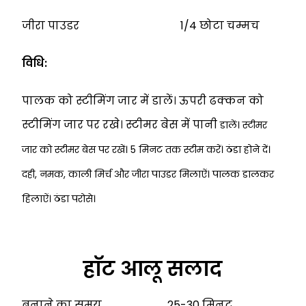
जीरा पाउडर 1/4 छोटा चम्मच
विधि:
पालक को स्टीमिंग जार में डालें। ऊपरी ढक्कन को
स्टीमिंग जार पर रखे। स्टीमर बेस में पानी
डालें। स्टीमर
जार को स्टीमर बेस पर रखें। 5 मिनट तक स्टीम करें। ठंडा होने दें।
दही, नमक, काली
मिर्च और जीरा पाउडर मिलाऐं। पालक डालकर
हिलाऐं। ठंडा परोसे।
हाॅट आलू सलाद
बनाने का समय 25-30 मिनट