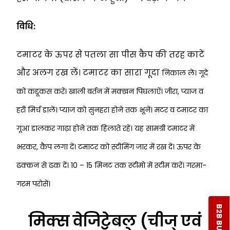
विधि:
टमाटर के ऊपर से पतला सा पीस कैप की तरह काटें
और अलग रख लें। टमाटर का सारा गूदा
निकाल लें। गूदे
को कद्दूकस करें। खाली बर्तन में मक्खन पिघलाऐं। जीरा, प्याज व
हरी मिर्च डालें।
प्याज को सुनहरा होने तक भूनें। मटर व टमाटर का
गूआ डालकर गाढ़ा होने तक हिलाते रहें। यह
सामग्री टमाटर में
भरकर, कैप लगा दें। टमाटर को स्टीमिंग जार में रख दें। ऊपर के
ढक्कन से ढक
दें। 10 – 15 मिनट तक स्टीमो में स्टीम करें। गरमा-
गरम परोसें।
मिक्स वेजिटेबल (चीज एवं