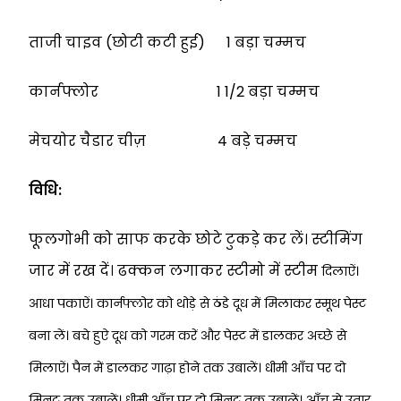
ताजी चाइव (छोटी कटी हुई) 1 बड़ा चम्मच
कार्नफ्लोर 1 1/2 बड़ा चम्मच
मेचयोर चैडार चीज़ 4 बड़े चम्मच
विधि:
फूलगोभी को साफ करके छोटे टुकड़े कर लें। स्टीमिंग
जार में रख दें। ढक्कन लगाकर स्टीमो में स्टीम
दिलाऐं।
आधा पकाऐं।
कार्नफ्लोर को थोड़े से ठंडे दूध में मिलाकर स्मूथ पेस्ट
बना लें। बचे हुऐ दूध को गरम करें और पेस्ट में
डालकर अच्छे से
मिलाऐं। पैन में डालकर गाढ़ा होने तक उबालें। धीमी आँच पर दो
मिनट तक
उबालें। धीमी आँच पर दो मिनट तक उबालें। आँच से उतार