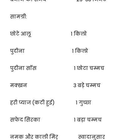
सामग्री:
छोटे आलू 1 किलो
पुदीना 1 किलो
पुदीना साॅस 1 छोटा चम्मच
मक्खन 3 बड़े चम्मच
हरी प्याज (कटी हुई) 1 गुच्छा
सफेद सिरका 1 बड़ा चम्मच
नमक और काली मिर् स्वादानुसार