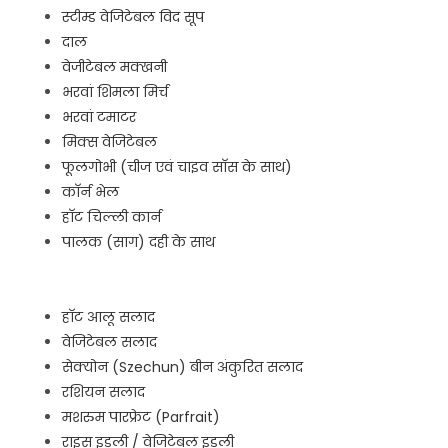
स्टीम्ड वेजिटेबल विद सूप
दाल
वेजीटेबल मक्खनी
भरवां शिमला मिर्च
भरवां टमाटर
मिक्स वेजिटेबल
फूलगोभी (चीज एवं चाइव साॅस के साथ)
काॅर्न भेल
हाॅट चिल्ली कार्न
पालक (साग) दही के साथ
हाॅट आलू सलाद
वेजिटेबल सलाद
सेक्योन (Szechun) बीन अंकुरित सलाद
रशियन सलाद
मशरुम पारफ्रेट (Parfrait)
राइस इडली / वेजिटेबल इडली